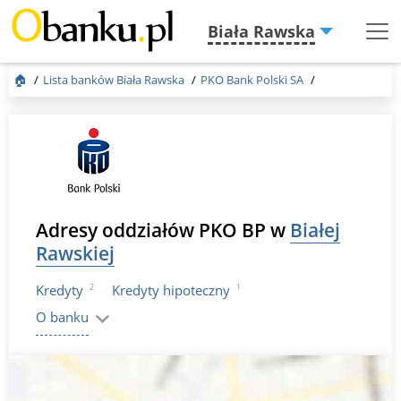
Biała Rawska
Menu
Burger
🏠
Lista banków Biała Rawska
PKO Bank Polski SA
Adresy oddziałów PKO BP w
Białej
Rawskiej
2
1
Kredyty
Kredyty hipoteczny
O banku